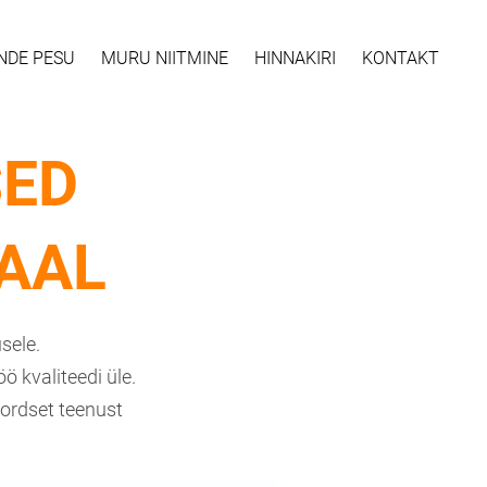
NDE PESU
MURU NIITMINE
HINNAKIRI
KONTAKT
ED
AAL
sele.
ö kvaliteedi üle.
kordset teenust