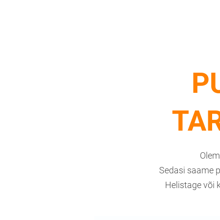
P
TA
Olem
Sedasi saame pak
Helistage või 