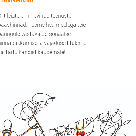
Siit leiate enimlevinud teenuste
baashinnad. Teeme hea meelega teie
päringule vastava personaalse
hinnapakkumise ja vajaduselt tuleme
ka Tartu kandist kaugemale!