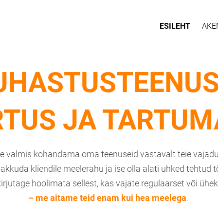
ESILEHT
AKE
UHASTUSTEENUS
RTUS JA TARTUM
e valmis kohandama oma teenuseid vastavalt teie vajadu
kuda kliendile meelerahu ja ise olla alati uhked tehtud tö
kirjutage hoolimata sellest, kas vajate regulaarset või ühe
– me aitame teid enam kui hea meelega
.